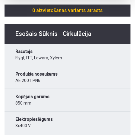
0 aizvietošanas variants atrasts
Esošais Sūknis - Cirkulācija
Ražotājs
Flygt, ITT, Lowara, Xylem
Produkta nosaukums
AE 200T PN6
Kopējais garums
850 mm
Elektropieslēgums
3x400 V