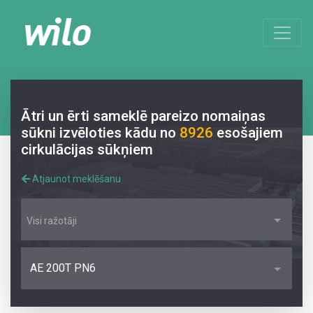
Ātri un ērti sameklē pareizo nomaiņas
sūkni izvēloties kādu no
8926
esošajiem
cirkulācijas sūkņiem
Atjaunot meklēšanu
Visi ražotāji
AE 200T PN6