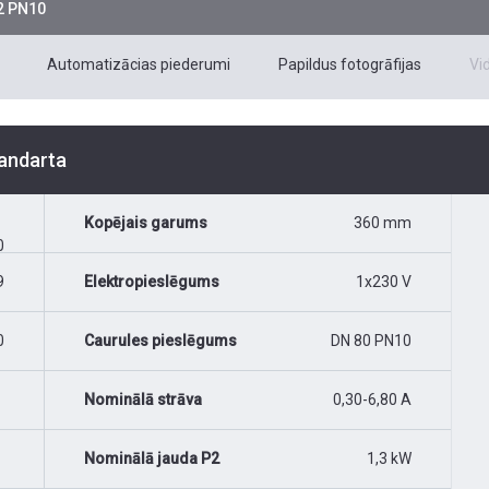
2 PN10
Automatizācias piederumi
Papildus fotogrāfijas
Vi
tandarta
Kopējais garums
360 mm
0
9
Elektropieslēgums
1x230 V
0
Caurules pieslēgums
DN 80 PN10
Nominālā strāva
0,30-6,80 A
Nominālā jauda P2
1,3 kW