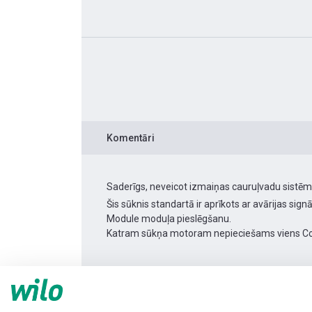
Komentāri
Saderīgs, neveicot izmaiņas cauruļvadu sistēmā.
Šis sūknis standartā ir aprīkots ar avārijas sig
Module moduļa pieslēgšanu.
Katram sūkņa motoram nepieciešams viens Co
Produkta informācija
Yonos MAXO 80/0,5-12