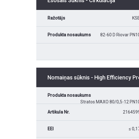
Esošais Sūknis - Cirkulācija
Ražotājs
KS
Produkta nosaukums
82-60 D Riovar PN1
Nomaiņas sūknis - High Efficiency 
Produkta nosaukums
Stratos MAXO 80/0,5-12 PN1
Artikula Nr.
216459
EEI
≤ 0,1