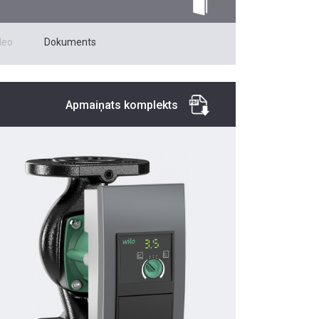
deo
Dokuments
Apmaiņats komplekts