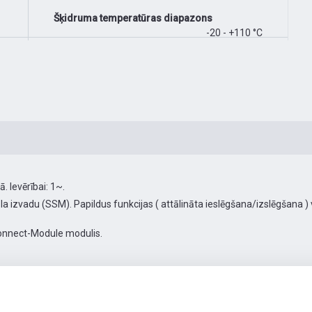
Šķidruma temperatūras diapazons
-20 - +110 °C
 Ievērībai: 1~.
nāla izvadu (SSM). Papildus funkcijas ( attālināta ieslēgšana/izslēgšana )
nnect-Module modulis.
 PN10