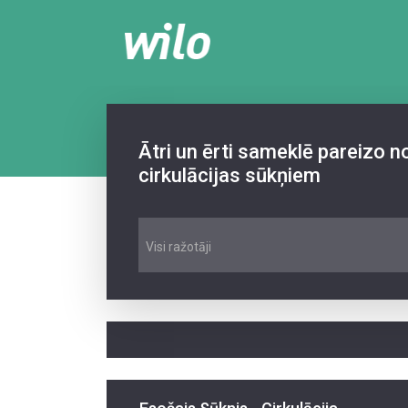
Ātri un ērti sameklē pareizo 
cirkulācijas sūkņiem
Visi ražotāji