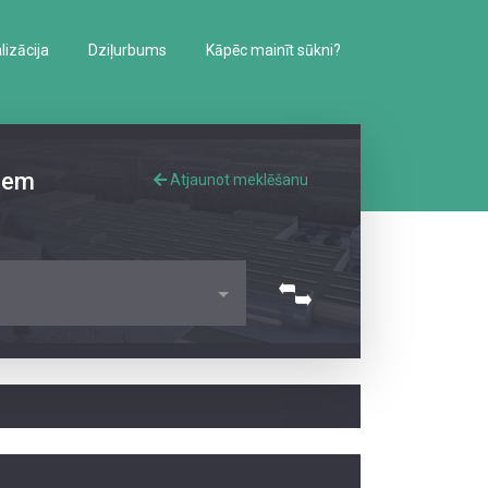
izācija
Dziļurbums
Kāpēc mainīt sūkni?
iem
Atjaunot meklēšanu