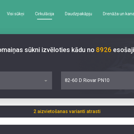
Visi sūkņi
Cirkulācija
Daudzpakāpju
Drenāža un kanal
nomaiņas sūkni izvēloties kādu no
8926
esošaj
82-60 D Riovar PN10
2 aizvietošanas varianti atrasti