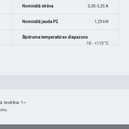
Nominālā strāva
0,30-5,35 A
Nominālā jauda P2
1,29 kW
Šķidruma temperatūras diapazons
-10 - +110 °C
 Ievērībai: 1~.
oru.