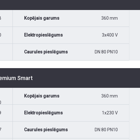
B
Kopējais garums
360 mm
0
Elektropieslēgums
3x400 V
Caurules pieslēgums
DN 80 PN10
Premium Smart
Kopējais garums
360 mm
0
9
Elektropieslēgums
1x230 V
7
Caurules pieslēgums
DN 80 PN10